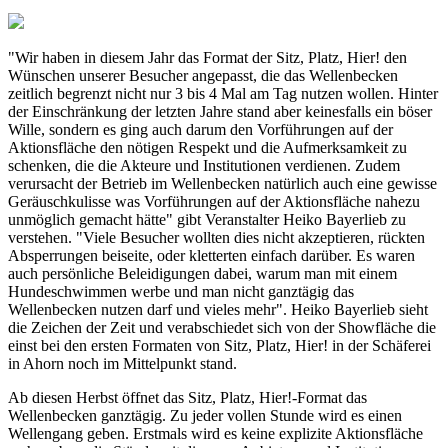
"Wir haben in diesem Jahr das Format der Sitz, Platz, Hier! den
Wünschen unserer Besucher angepasst, die das Wellenbecken
zeitlich begrenzt nicht nur 3 bis 4 Mal am Tag nutzen wollen. Hinter
der Einschränkung der letzten Jahre stand aber keinesfalls ein böser
Wille, sondern es ging auch darum den Vorführungen auf der
Aktionsfläche den nötigen Respekt und die Aufmerksamkeit zu
schenken, die die Akteure und Institutionen verdienen. Zudem
verursacht der Betrieb im Wellenbecken natürlich auch eine gewisse
Geräuschkulisse was Vorführungen auf der Aktionsfläche nahezu
unmöglich gemacht hätte" gibt Veranstalter Heiko Bayerlieb zu
verstehen. "Viele Besucher wollten dies nicht akzeptieren, rückten
Absperrungen beiseite, oder kletterten einfach darüber. Es waren
auch persönliche Beleidigungen dabei, warum man mit einem
Hundeschwimmen werbe und man nicht ganztägig das
Wellenbecken nutzen darf und vieles mehr". Heiko Bayerlieb sieht
die Zeichen der Zeit und verabschiedet sich von der Showfläche die
einst bei den ersten Formaten von Sitz, Platz, Hier! in der Schäferei
in Ahorn noch im Mittelpunkt stand.
Ab diesen Herbst öffnet das Sitz, Platz, Hier!-Format das
Wellenbecken ganztägig. Zu jeder vollen Stunde wird es einen
Wellengang geben. Erstmals wird es keine explizite Aktionsfläche