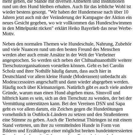
mehr geben, die Stände mit diversen Anbietern und Institutionen
rund um den Hund bleiben erhalten. Auch für das leibliche Wohl ist
wieder bestens gesorgt. "Wir haben der Hundemesse nach über 10
Jahren jetzt auch mit der Veränderung der Kampagne der Aktion ein
neues Gesicht gegeben, wo wir vollkommen das Hundeschwimmen
in den Mittelpunkt rücken" erklärt Heiko Bayerlieb das neue Werbe-
Motiv.
Neben den normalen Themen wie Hundeschule, Nahrung, Zubehör
und viele Nuancen rund um den besten Freund des Menschen
werden aber auch ernste Ansätze in der Welt der Vierbeiner
angesprochen. So werden sich neben der Chihuahuanothilfe weitere
Tierschutzorganisationen vorstellen können. Geht es bei Carolin
Scholz und ihrer Nothilfe häufig darum, dass auch hier in
Deutschland vor allem kleine Hunde (Moderassen) unbedacht als
Modeaccessoires angeschafft und dann wieder abgegeben werden.
Häufig noch über Kleinanzeigen. Natürlich gibt es auch viele andere
Gründe, warum man einen Hund abgeben muss. Sinnvoll und
hilfreich kann es sein, sich an den Tierschutz zu wenden, der bei der
Vermittlung unterstützen kann. Bei den Vereinen DSN und Sapa
geht es vor allem darum, ein Zeichen gegen die Hundetötungen
vornehmlich in Ostblock-Ländern zu setzen und den Straßentieren
eine Stimme zu geben. Auch die Tierheimat Thüringen ist mit einem
Stand vertreten, um ihre zu vermittelnden Hunde in Form von
Bildern und Erzählungen einer möglichst breiten hundeinteressierten